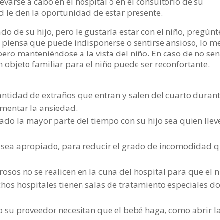
levarse a cabo en el hospital o en el consultorio de su
 le den la oportunidad de estar presente.
lado de su hijo, pero le gustaría estar con el niño, pregúnt
ed piensa que puede indisponerse o sentirse ansioso, lo m
pero manteniéndose a la vista del niño. En caso de no sen
 objeto familiar para el niño puede ser reconfortante.
cantidad de extraños que entran y salen del cuarto durant
mentar la ansiedad.
ado la mayor parte del tiempo con su hijo sea quien llev
do sea apropiado, para reducir el grado de incomodidad 
rosos no se realicen en la cuna del hospital para que el n
chos hospitales tienen salas de tratamiento especiales d
 su proveedor necesitan que el bebé haga, como abrir l