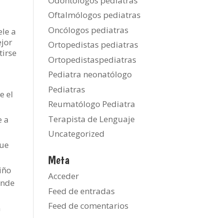
Odontologos pediatras
Oftalmólogos pediatras
Oncólogos pediatras
ele a
ejor
Ortopedistas pediatras
tirse
Ortopedistaspediatras
Pediatra neonatólogo
Pediatras
e el
Reumatólogo Pediatra
Terapista de Lenguaje
e a
Uncategorized
que
Meta
iño
Acceder
onde
Feed de entradas
Feed de comentarios
a