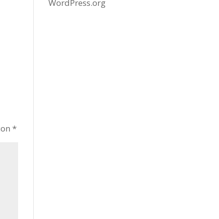
WordPress.org
con
*